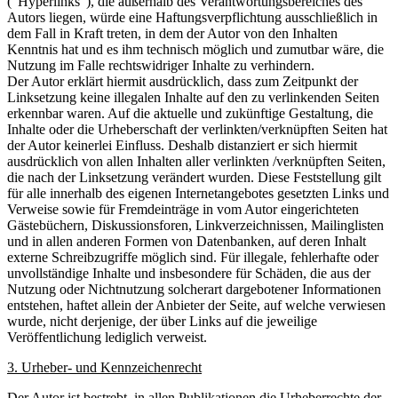
("Hyperlinks"), die außerhalb des Verantwortungsbereiches des
Autors liegen, würde eine Haftungsverpflichtung ausschließlich in
dem Fall in Kraft treten, in dem der Autor von den Inhalten
Kenntnis hat und es ihm technisch möglich und zumutbar wäre, die
Nutzung im Falle rechtswidriger Inhalte zu verhindern.
Der Autor erklärt hiermit ausdrücklich, dass zum Zeitpunkt der
Linksetzung keine illegalen Inhalte auf den zu verlinkenden Seiten
erkennbar waren. Auf die aktuelle und zukünftige Gestaltung, die
Inhalte oder die Urheberschaft der verlinkten/verknüpften Seiten hat
der Autor keinerlei Einfluss. Deshalb distanziert er sich hiermit
ausdrücklich von allen Inhalten aller verlinkten /verknüpften Seiten,
die nach der Linksetzung verändert wurden. Diese Feststellung gilt
für alle innerhalb des eigenen Internetangebotes gesetzten Links und
Verweise sowie für Fremdeinträge in vom Autor eingerichteten
Gästebüchern, Diskussionsforen, Linkverzeichnissen, Mailinglisten
und in allen anderen Formen von Datenbanken, auf deren Inhalt
externe Schreibzugriffe möglich sind. Für illegale, fehlerhafte oder
unvollständige Inhalte und insbesondere für Schäden, die aus der
Nutzung oder Nichtnutzung solcherart dargebotener Informationen
entstehen, haftet allein der Anbieter der Seite, auf welche verwiesen
wurde, nicht derjenige, der über Links auf die jeweilige
Veröffentlichung lediglich verweist.
3. Urheber- und Kennzeichenrecht
Der Autor ist bestrebt, in allen Publikationen die Urheberrechte der