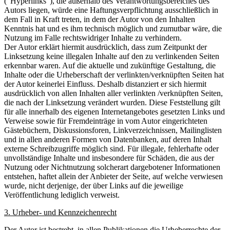
("Hyperlinks"), die außerhalb des Verantwortungsbereiches des
Autors liegen, würde eine Haftungsverpflichtung ausschließlich in
dem Fall in Kraft treten, in dem der Autor von den Inhalten
Kenntnis hat und es ihm technisch möglich und zumutbar wäre, die
Nutzung im Falle rechtswidriger Inhalte zu verhindern.
Der Autor erklärt hiermit ausdrücklich, dass zum Zeitpunkt der
Linksetzung keine illegalen Inhalte auf den zu verlinkenden Seiten
erkennbar waren. Auf die aktuelle und zukünftige Gestaltung, die
Inhalte oder die Urheberschaft der verlinkten/verknüpften Seiten hat
der Autor keinerlei Einfluss. Deshalb distanziert er sich hiermit
ausdrücklich von allen Inhalten aller verlinkten /verknüpften Seiten,
die nach der Linksetzung verändert wurden. Diese Feststellung gilt
für alle innerhalb des eigenen Internetangebotes gesetzten Links und
Verweise sowie für Fremdeinträge in vom Autor eingerichteten
Gästebüchern, Diskussionsforen, Linkverzeichnissen, Mailinglisten
und in allen anderen Formen von Datenbanken, auf deren Inhalt
externe Schreibzugriffe möglich sind. Für illegale, fehlerhafte oder
unvollständige Inhalte und insbesondere für Schäden, die aus der
Nutzung oder Nichtnutzung solcherart dargebotener Informationen
entstehen, haftet allein der Anbieter der Seite, auf welche verwiesen
wurde, nicht derjenige, der über Links auf die jeweilige
Veröffentlichung lediglich verweist.
3. Urheber- und Kennzeichenrecht
Der Autor ist bestrebt, in allen Publikationen die Urheberrechte der